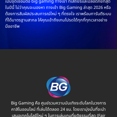
เป็นจุดเชื่อมต่อ big gaming ทางเข้า ที่เสถียรและปลอดภัยที่สุด
ในปีนี้ ไม่ว่าคุณจะมองหา ทางเข้า Big Gaming ล่าสุด 2026 หรือ
ต้องการสัมผัสประสบการณ์ใหม่ ๆ ที่ตรงใจ เราพร้อมการันตีระบบ
ที่ได้มาตรฐานสากล ให้คุณเข้าถึงเกมโปรดได้ทุกที่ทุกเวลาอย่าง
มืออาชีพ
Big Gaming คือ ศูนย์รวมความบันเทิงระดับโลกในวงการ
คาสิโนออนไลน์ ที่เล่นได้ตลอด 24 ชม. โดยเรามุ่งมั่นที่จะนำ
เสนอเทคโนโลยีใหม่ ๆ ในการเล่นเกมที่ยุติธรรมที่สุด (Fair